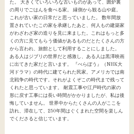
た。 大きくていろいろな古いものがあって、囲炉裏
の周りでごはんを食べる家。 縁側から観る山や庭。
これが古い家の日常だと思っていました。 数年間放
置されていたこの家を承継したあと、何人もの建築家
がわざわざ家の造りを見に来ました。これはもっと多
くの方に見てもらう価値があるものだとたくさんの方
から言われ、旅館として利用することにしました。
ある人はジブリの世界だと感激し、ある人は黒澤映画
に出てきた家だと言います。 『べらぼう』（NHK大
河ドラマ）の時代に建てられた民家。アメリカでは南
北戦争の時代です。それがよくぞこの時代まで残って
くれたと思っています。 耐震工事や江戸時代の家の
形に戻す工事には長い時間がかかりましたが、私は後
悔していません。 世界中からたくさんの人がここを
訪れ、滞在して、250年間はぐくまれた空間を楽しん
でくださると信じています。