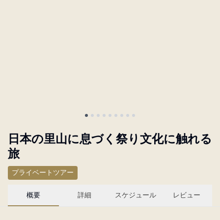
概要
Partner with us
日
通
本
貨
円
JA
Language
日本の里山に息づく祭り文化に触れる
旅
プライベートツアー
概要
詳細
スケジュール
レビュー