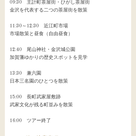
09:30　主計町茶屋街・ひがし茶屋街

金沢を代表する二つの茶屋街を散策

11:30～12:30　近江町市場

市場散策と昼食（自由昼食）

12:40　尾山神社・金沢城公園

加賀藩ゆかりの歴史スポットを見学

13:30　兼六園

日本三名園のひとつを散策

15:00　長町武家屋敷跡

武家文化が残る町並みを散策
