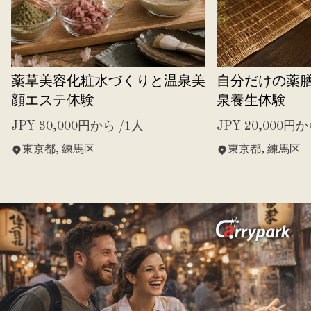
薬草美容化粧水づくりと温泉美
自分だけの薬
顔エステ体験
泉養生体験
JPY 30,000円から /1人
JPY 20,000円か
東京都, 練馬区
東京都, 練馬区