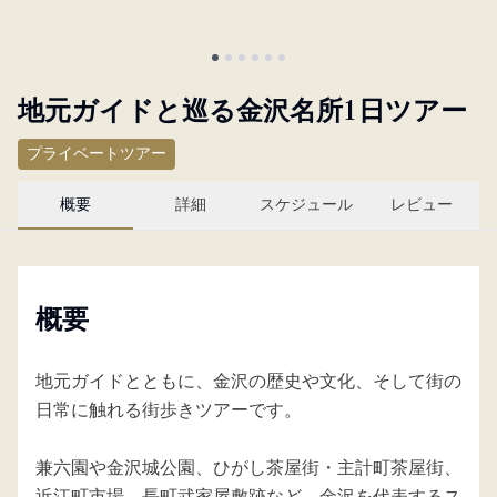
概要
地元ガイドと巡る金沢名所1日ツアー
Partner with us
プライベートツアー
日
通
概要
詳細
スケジュール
レビュー
本
貨
円
JA
Language
概要
地元ガイドとともに、金沢の歴史や文化、そして街の
日常に触れる街歩きツアーです。
兼六園や金沢城公園、ひがし茶屋街・主計町茶屋街、