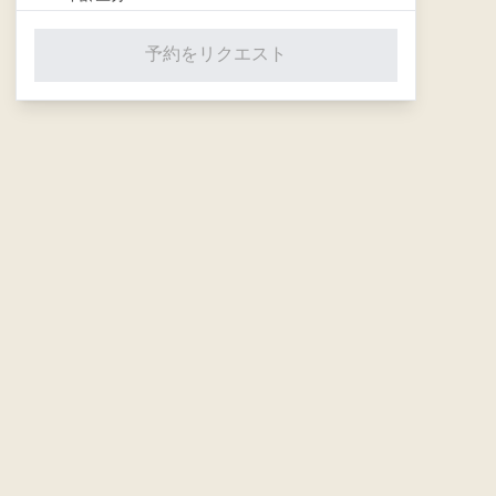
大人
予約をリクエスト
−
0
+
12歳〜100歳
•
JPY 15,000
子供
−
0
+
0歳〜11歳
•
JPY 7,500
*大人の選択は必須です。
体験料金
合計金額
JPY 0