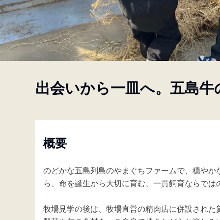
概要
Partner with us
出会いから一皿へ。五島牛
日
通
本
貨
円
JA
Language
概要
のどかな五島列島のやまぐちファームで、穏やか
ら、命を誕生から大切に育む、一貫飼育ならでは
牧場見学の後は、牧場直営の精肉店に併設された