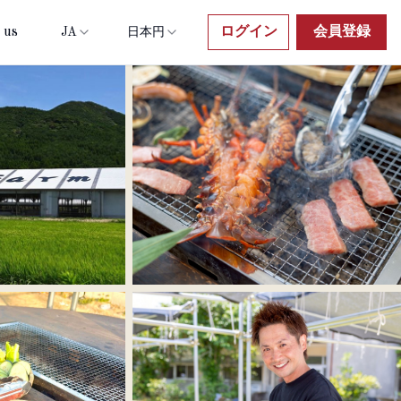
 us
ログイン
会員登録
JA
日本円